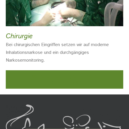
Chirurgie
Bei chirurgischen Eingriffen setzen wir auf moderne
Inhalationsnarkose und ein durchgängiges
Narkosemonitoring.
Weitere Leistungen unserer
Tierarztpraxis