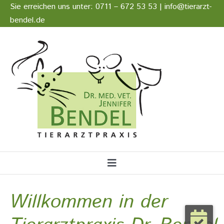
Zum
Sie erreichen uns unter: 0711 – 672 53 53 | info@tierarzt-
Inhalt
bendel.de
springen
Stellenangebote
Impressum
Datenschutz
Toggle
Navigation
Startseite
Willkommen in der
Notfall