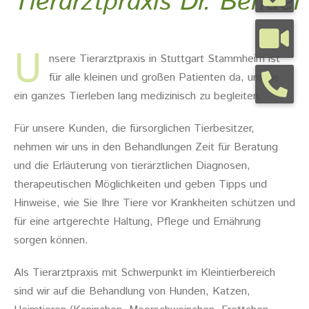
Tierarztpraxis Dr. Bendel
Tierarztpraxis
U
nsere Tierarztpraxis in Stuttgart Stammheim ist
für alle kleinen und großen Patienten da, um sie
Tierhalterinfos
ein ganzes Tierleben lang medizinisch zu begleiten.
Für unsere Kunden, die fürsorglichen Tierbesitzer,
Kontakt
nehmen wir uns in den Behandlungen Zeit für Beratung
und die Erläuterung von tierärztlichen Diagnosen,
Termine
therapeutischen Möglichkeiten und geben Tipps und
Hinweise, wie Sie Ihre Tiere vor Krankheiten schützen und
für eine artgerechte Haltung, Pflege und Ernährung
sorgen können.
Als Tierarztpraxis mit Schwerpunkt im Kleintierbereich
sind wir auf die Behandlung von Hunden, Katzen,