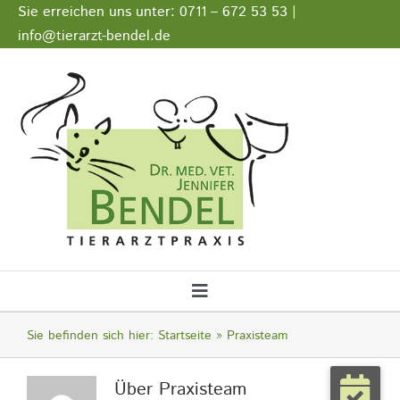
Zum
Sie erreichen uns unter: 0711 – 672 53 53 |
Inhalt
info@tierarzt-bendel.de
springen
Stellenangebote
Impressum
Datenschutz
Toggle
Navigation
Startseite
Sie befinden sich hier:
Startseite
Praxisteam
Über
Praxisteam
Notfall