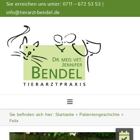
Zum
Sie erreichen uns unter: 0711 – 672 53 53 |
Inhalt
info@tierarzt-bendel.de
springen
Stellenangebote
Impressum
Datenschutz
Toggle
Navigation
Sie befinden sich hier:
Startseite
Patientengeschichte
Startseite
Felix
Zeige
Notfall