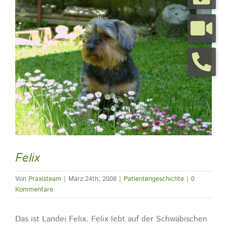
grösseres
Bild
Tierarztpraxis
Tierhalterinfos
Kontakt
Termine
Felix
Von
Praxisteam
|
März 24th, 2008
|
Patientengeschichte
|
0
Kommentare
Das ist Landei Felix. Felix lebt auf der Schwäbischen