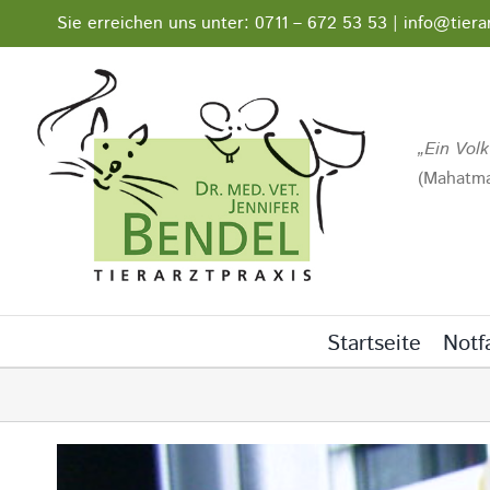
Zum
Sie erreichen uns unter: 0711 – 672 53 53 | info@tiera
Inhalt
springen
Ein Volk
(Mahatma
Startseite
Notfa
Zeige
grösseres