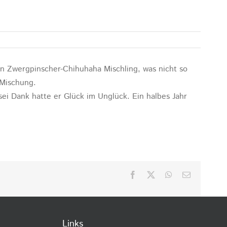
in Zwergpinscher-Chihuhaha Mischling, was nicht so
 Mischung.
ei Dank hatte er Glück im Unglück. Ein halbes Jahr
Facebook
X
WhatsApp
E-
Mail
Links