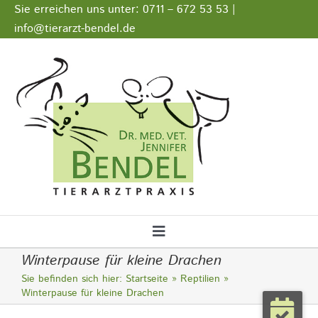
Zum
Sie erreichen uns unter: 0711 – 672 53 53 |
Inhalt
info@tierarzt-bendel.de
springen
Stellenangebote
Impressum
Datenschutz
Toggle
Winterpause für kleine Drachen
Navigation
Startseite
Sie befinden sich hier:
Startseite
Reptilien
Winterpause für kleine Drachen
Notfall