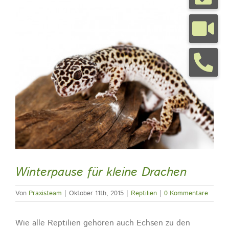
Zeige
grösseres
Tierarztpraxis
Bild
Tierhalterinfos
Kontakt
Termine
Winterpause für kleine Drachen
Von
Praxisteam
|
Oktober 11th, 2015
|
Reptilien
|
0 Kommentare
Wie alle Reptilien gehören auch Echsen zu den