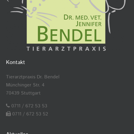
Kontakt
Tierarztpraxis Dr. Bendel
Münchinger Str. 4
70439 Stuttgart
0711 / 672 53 53
0711 / 672 53 52