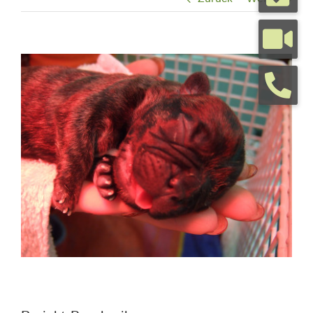
Tierarztpraxis
View
Larger
Tierhalterinfos
Image
Kontakt
Termine