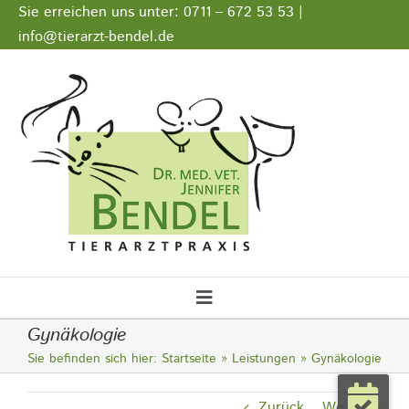
Zum
Sie erreichen uns unter: 0711 – 672 53 53 |
Inhalt
info@tierarzt-bendel.de
springen
Stellenangebote
Impressum
Datenschutz
Toggle
Gynäkologie
Navigation
Startseite
Sie befinden sich hier:
Startseite
Leistungen
Gynäkologie
Notfall
Zurück
Weiter