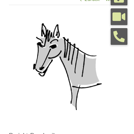
Tierarztpraxis
View
Larger
Tierhalterinfos
Image
Kontakt
Termine