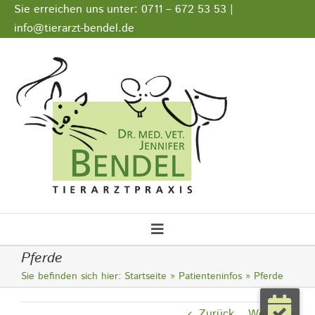
Zum
Sie erreichen uns unter: 0711 – 672 53 53 |
Inhalt
info@tierarzt-bendel.de
springen
Stellenangebote
Impressum
Datenschutz
Toggle
Pferde
Navigation
Startseite
Sie befinden sich hier:
Startseite
Patienteninfos
Pferde
Notfall
Zurück
Weiter