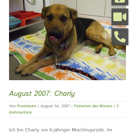
grösseres
Bild
Tierarztpraxis
Tierhalterinfos
Kontakt
Termine
August 2007: Charly
Von
Praxisteam
|
August 1st, 2007
|
Patienten des Monats
|
0
Kommentare
Ich bin Charly, ein 6-jähriger Mischlingsrüde. Im