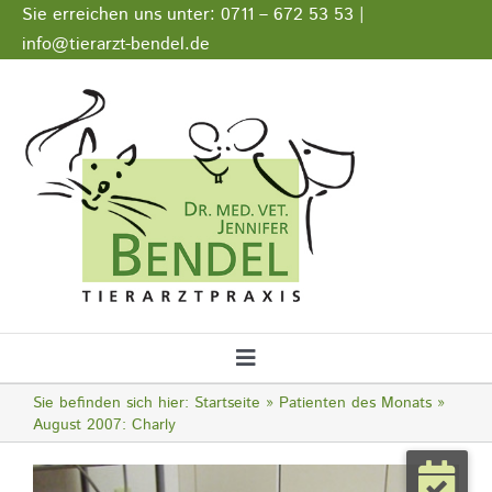
Zum
Sie erreichen uns unter: 0711 – 672 53 53 |
Inhalt
info@tierarzt-bendel.de
springen
Stellenangebote
Impressum
Datenschutz
Toggle
Navigation
Sie befinden sich hier:
Startseite
Patienten des Monats
Startseite
August 2007: Charly
Zeige
Notfall