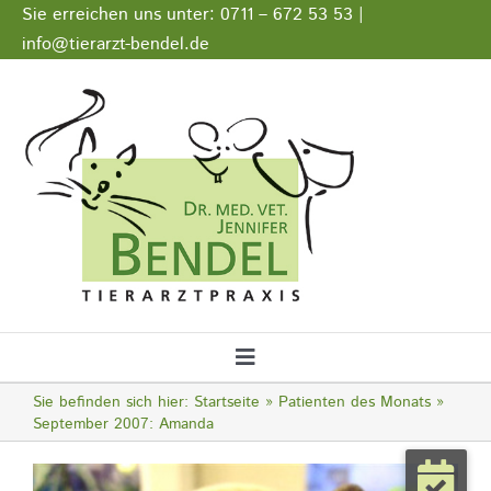
Zum
Sie erreichen uns unter: 0711 – 672 53 53 |
Inhalt
info@tierarzt-bendel.de
springen
Stellenangebote
Impressum
Datenschutz
Toggle
Navigation
Sie befinden sich hier:
Startseite
Patienten des Monats
Startseite
September 2007: Amanda
Zeige
Notfall