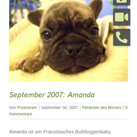
grösseres
Bild
Tierarztpraxis
Tierhalterinfos
Kontakt
Termine
September 2007: Amanda
Von
Praxisteam
|
September 1st, 2007
|
Patienten des Monats
|
0
Kommentare
Amanda ist ein Französisches Bulldoggenbaby.