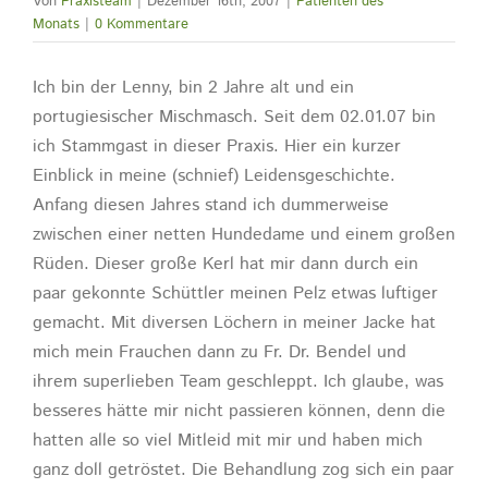
Von
Praxisteam
|
Dezember 16th, 2007
|
Patienten des
Monats
|
0 Kommentare
Ich bin der Lenny, bin 2 Jahre alt und ein
portugiesischer Mischmasch. Seit dem 02.01.07 bin
ich Stammgast in dieser Praxis. Hier ein kurzer
Einblick in meine (schnief) Leidensgeschichte.
Anfang diesen Jahres stand ich dummerweise
zwischen einer netten Hundedame und einem großen
Rüden. Dieser große Kerl hat mir dann durch ein
paar gekonnte Schüttler meinen Pelz etwas luftiger
gemacht. Mit diversen Löchern in meiner Jacke hat
mich mein Frauchen dann zu Fr. Dr. Bendel und
ihrem superlieben Team geschleppt. Ich glaube, was
besseres hätte mir nicht passieren können, denn die
hatten alle so viel Mitleid mit mir und haben mich
ganz doll getröstet. Die Behandlung zog sich ein paar