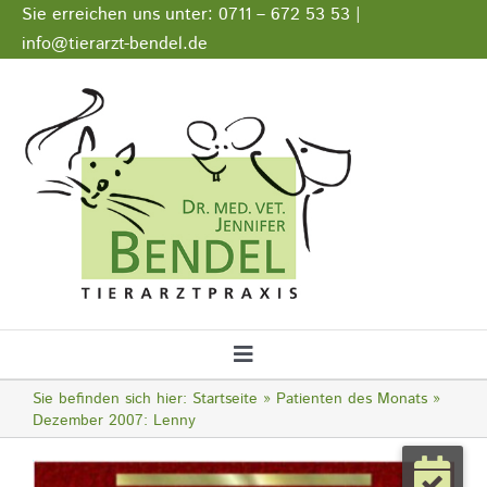
Zum
Sie erreichen uns unter: 0711 – 672 53 53 |
Inhalt
info@tierarzt-bendel.de
springen
Stellenangebote
Impressum
Datenschutz
Toggle
Navigation
Sie befinden sich hier:
Startseite
Patienten des Monats
Startseite
Dezember 2007: Lenny
Zeige
Notfall