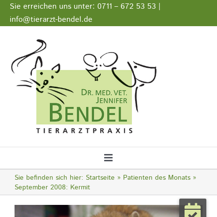
Zum
Sie erreichen uns unter: 0711 – 672 53 53 |
Inhalt
info@tierarzt-bendel.de
springen
Stellenangebote
Impressum
Datenschutz
Toggle
Navigation
Sie befinden sich hier:
Startseite
Patienten des Monats
Startseite
September 2008: Kermit
Zeige
Notfall