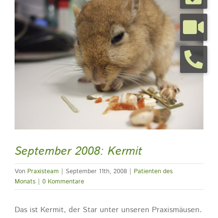
grösseres
Bild
Tierarztpraxis
Tierhalterinfos
Kontakt
Termine
September 2008: Kermit
Von
Praxisteam
|
September 11th, 2008
|
Patienten des
Monats
|
0 Kommentare
Das ist Kermit, der Star unter unseren Praxismäusen.