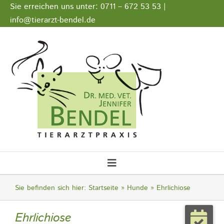
Zum
Sie erreichen uns unter: 0711 – 672 53 53 |
Inhalt
info@tierarzt-bendel.de
springen
Stellenangebote
Impressum
Datenschutz
Toggle
Navigation
Startseite
Sie befinden sich hier:
Startseite
Hunde
Ehrlichiose
Ehrlichiose
Notfall