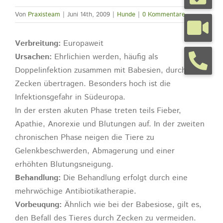
Von
Praxisteam
|
Juni 14th, 2009
|
Hunde
|
0 Kommentare
Tierarztpraxis
Verbreitung:
Europaweit
Ursachen:
Ehrlichien werden, häufig als
Tierhalterinfos
Doppelinfektion zusammen mit Babesien, durch
Zecken übertragen. Besonders hoch ist die
Kontakt
Infektionsgefahr in Südeuropa.
In der ersten akuten Phase treten teils Fieber,
Apathie, Anorexie und Blutungen auf. In der zweiten
Termine
chronischen Phase neigen die Tiere zu
Gelenkbeschwerden, Abmagerung und einer
erhöhten Blutungsneigung.
Behandlung:
Die Behandlung erfolgt durch eine
mehrwöchige Antibiotikatherapie.
Vorbeuqung:
Ähnlich wie bei der Babesiose, gilt es,
den Befall des Tieres durch Zecken zu vermeiden.