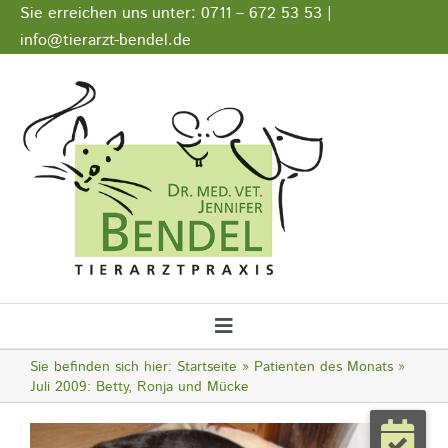
Zum
Sie erreichen uns unter: 0711 – 672 53 53 |
Inhalt
info@tierarzt-bendel.de
springen
Stellenangebote
Impressum
Datenschutz
Toggle
Navigation
Sie befinden sich hier:
Startseite
Patienten des Monats
Startseite
Juli 2009: Betty, Ronja und Mücke
Zeige
Notfall