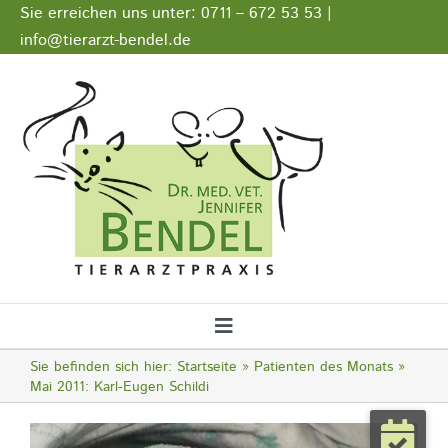
Zum
Sie erreichen uns unter: 0711 – 672 53 53 |
Inhalt
info@tierarzt-bendel.de
springen
Stellenangebote
Impressum
Datenschutz
Toggle
Navigation
Sie befinden sich hier:
Startseite
Patienten des Monats
Startseite
Mai 2011: Karl-Eugen Schildi
Zeige
Notfall