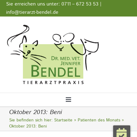
Zum
Sie erreichen uns unter: 0711 – 672 53 53 |
Inhalt
info@tierarzt-bendel.de
springen
Stellenangebote
Impressum
Datenschutz
Toggle
Oktober 2013: Beni
Navigation
Startseite
Sie befinden sich hier:
Startseite
Patienten des Monats
Oktober 2013: Beni
Notfall