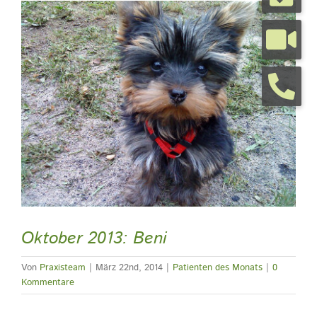
Zeige
grösseres
Tierarztpraxis
Bild
Tierhalterinfos
Kontakt
Termine
Oktober 2013: Beni
Von
Praxisteam
|
März 22nd, 2014
|
Patienten des Monats
|
0
Kommentare