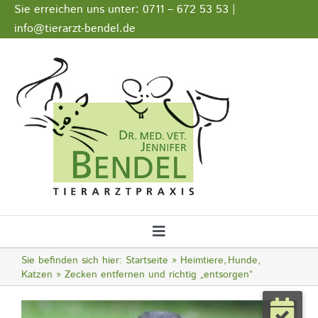
Zum
Sie erreichen uns unter: 0711 – 672 53 53 |
Inhalt
info@tierarzt-bendel.de
springen
Stellenangebote
Impressum
Datenschutz
Toggle
Navigation
Sie befinden sich hier:
Startseite
Heimtiere
Hunde
Startseite
Katzen
Zecken entfernen und richtig „entsorgen“
Zeige
Notfall