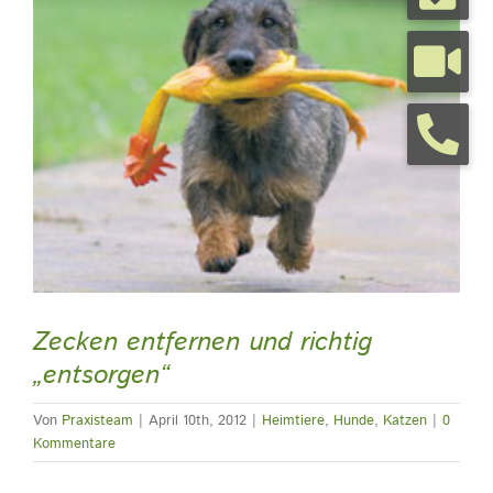
grösseres
Bild
Tierarztpraxis
Tierhalterinfos
Kontakt
Termine
Zecken entfernen und richtig
„entsorgen“
Von
Praxisteam
|
April 10th, 2012
|
Heimtiere
,
Hunde
,
Katzen
|
0
Kommentare