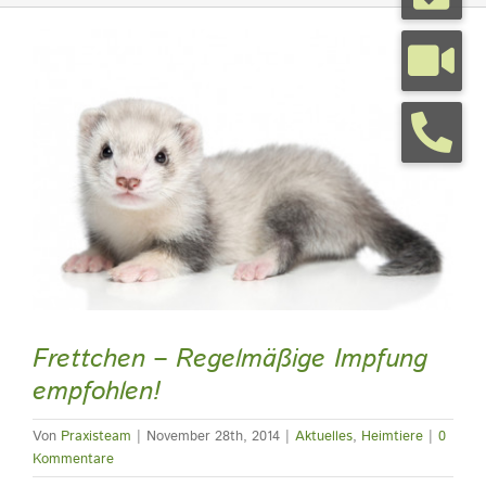
Zeige
Tierarztpraxis
grösseres
Bild
Tierhalterinfos
Kontakt
Termine
Frettchen – Regelmäßige Impfung
empfohlen!
Von
Praxisteam
|
November 28th, 2014
|
Aktuelles
,
Heimtiere
|
0
Kommentare