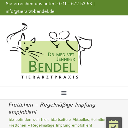
Zum
Sie erreichen uns unter: 0711 – 672 53 53 |
Inhalt
info@tierarzt-bendel.de
springen
Stellenangebote
Impressum
Datenschutz
Toggle
Frettchen – Regelmäßige Impfung
Navigation
Startseite
empfohlen!
Sie befinden sich hier:
Startseite
Aktuelles
Heimtiere
Frettchen – Regelmäßige Impfung empfohlen!
Notfall