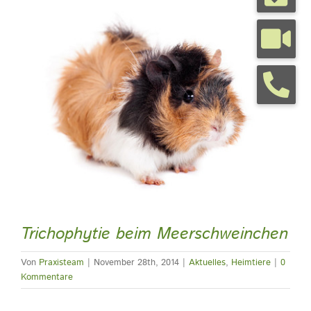
Zeige
grösseres
Tierarztpraxis
Bild
Tierhalterinfos
Kontakt
Termine
Trichophytie beim Meerschweinchen
Von
Praxisteam
|
November 28th, 2014
|
Aktuelles
,
Heimtiere
|
0
Kommentare