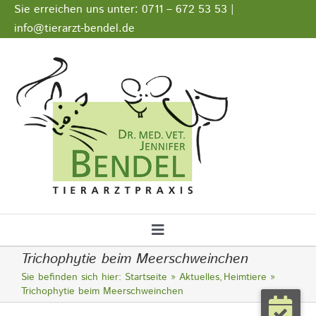
Zum
Sie erreichen uns unter: 0711 – 672 53 53 |
Inhalt
info@tierarzt-bendel.de
springen
Stellenangebote
Impressum
Datenschutz
Toggle
Trichophytie beim Meerschweinchen
Navigation
Startseite
Sie befinden sich hier:
Startseite
Aktuelles
Heimtiere
Trichophytie beim Meerschweinchen
Notfall