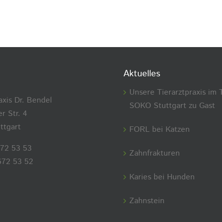
Aktuelles
Unsere Tierarztpraxis im 
axis Dr. Bendel
SOKO Stuttgart zu Gast
r Str. 4
ttgart
FORL bei Katzen
672 53 53
Zahnfrakturen
672 53 52
Karies bei Hunden
Zahnstein