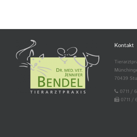
Kontakt
Tierarztpr
Münchinge
70439 Stu
0711 / 
0711 / 