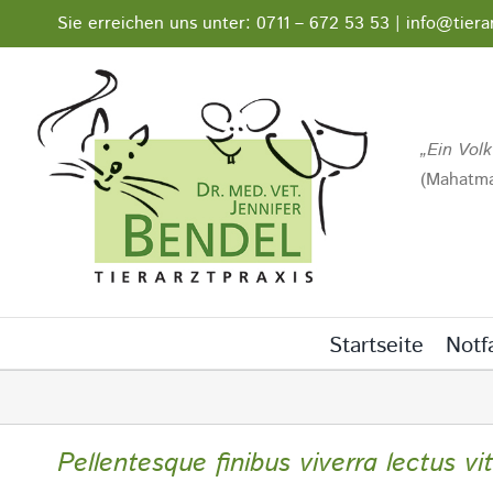
Zum
Sie erreichen uns unter: 0711 – 672 53 53 | info@tiera
Inhalt
springen
Ein Volk
(Mahatma
Startseite
Notfa
Pellentesque finibus viverra lectus vi