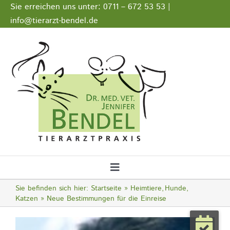
Zum
Sie erreichen uns unter: 0711 – 672 53 53 |
Inhalt
info@tierarzt-bendel.de
springen
Stellenangebote
Impressum
Datenschutz
Toggle
Navigation
Sie befinden sich hier:
Startseite
Heimtiere
Hunde
Startseite
Katzen
Neue Bestimmungen für die Einreise
Zeige
Notfall