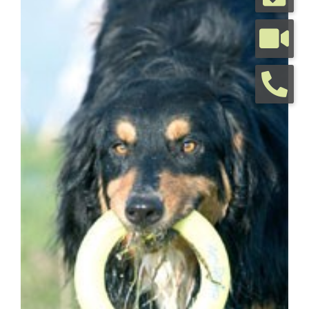
grösseres
Bild
Tierarztpraxis
Tierhalterinfos
Kontakt
Termine