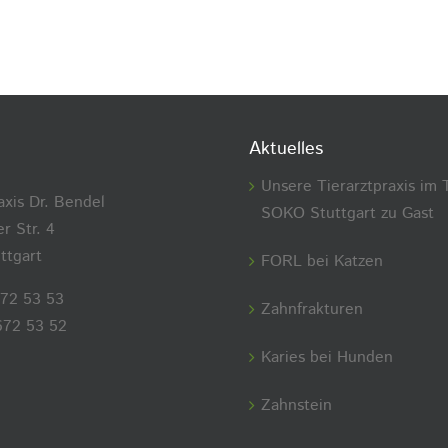
Aktuelles
Unsere Tierarztpraxis im 
axis Dr. Bendel
SOKO Stuttgart zu Gast
r Str. 4
ttgart
FORL bei Katzen
672 53 53
Zahnfrakturen
672 53 52
Karies bei Hunden
Zahnstein