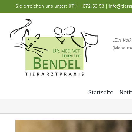
Zum
Sie erreichen uns unter: 0711 – 672 53 53 | info@tiera
Inhalt
springen
Ein Volk
(Mahatma
Startseite
Notfa