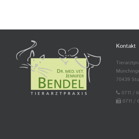
Kontakt
Tierarztpr
Münchinge
70439 Stu
0711 / 
0711 / 