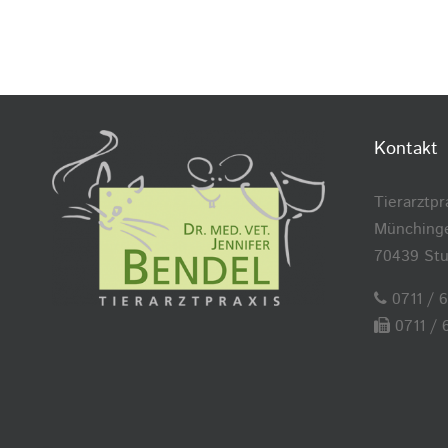
Kontakt
Tierarztpr
Münchinge
70439 Stu
0711 / 
0711 / 