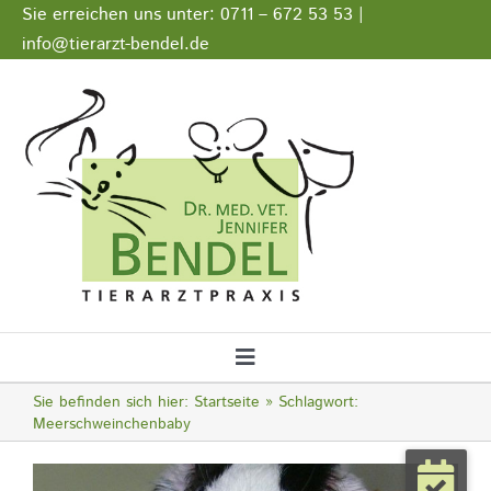
Zum
Sie erreichen uns unter: 0711 – 672 53 53 |
Inhalt
info@tierarzt-bendel.de
springen
Stellenangebote
Impressum
Datenschutz
Toggle
Navigation
Sie befinden sich hier:
Startseite
Schlagwort:
Startseite
Meerschweinchenbaby
Notfall