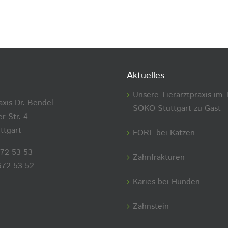
Aktuelles
Unsere Tierarztpraxis im 
axis Dr. Bendel
SOKO Stuttgart zu Gast
r Str. 4
ttgart
FORL bei Katzen
672 53 53
Zahnfrakturen
672 53 52
Karies bei Hunden
Zahnstein