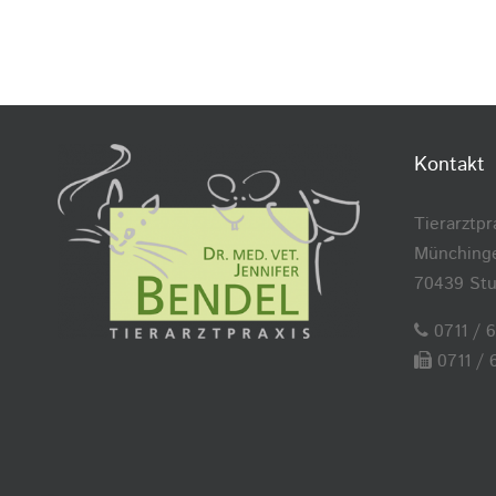
Kontakt
Tierarztpr
Münchinge
70439 Stu
0711 / 
0711 / 