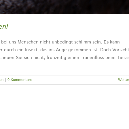
en!
 bei uns Menschen nicht unbedingt schlimm sein. Es kann
er durch ein Insekt, das ins Auge gekommen ist. Doch Vorsicht
heuen Sie sich nicht, frühzeitig einen Tränenfluss beim Tierar
ion
|
0 Kommentare
Weiter