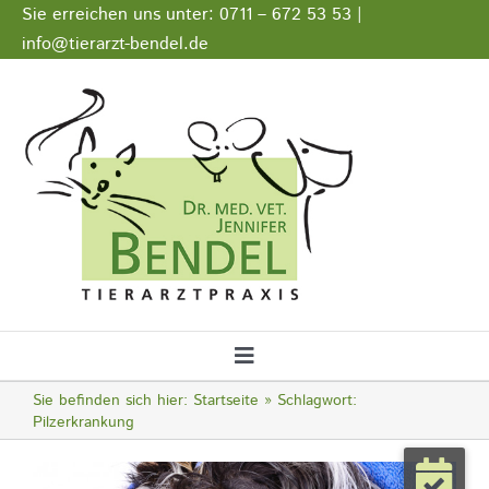
Zum
Sie erreichen uns unter: 0711 – 672 53 53 |
Inhalt
info@tierarzt-bendel.de
springen
Stellenangebote
Impressum
Datenschutz
Toggle
Navigation
Sie befinden sich hier:
Startseite
Schlagwort:
Startseite
Pilzerkrankung
Notfall