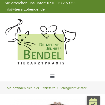
Zum
Sie erreichen uns unter: 0711 – 672 53 53 |
Inhalt
info@tierarzt-bendel.de
springen
Stellenangebote
Impressum
Datenschutz
Toggle
Navigation
Startseite
Sie befinden sich hier:
Startseite
Schlagwort:
Winter
Notfall