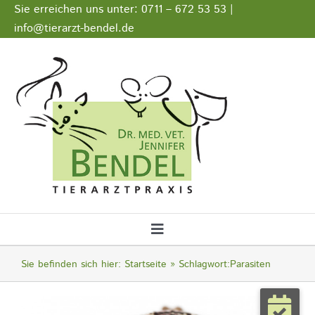
Zum
Sie erreichen uns unter: 0711 – 672 53 53 |
Inhalt
info@tierarzt-bendel.de
springen
Stellenangebote
Impressum
Datenschutz
Toggle
Navigation
Startseite
Sie befinden sich hier:
Startseite
Schlagwort:
Parasiten
Notfall